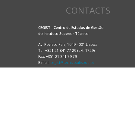
CONTACTS
CEGIST - Centro de Estudos de Gestão
do
Instituto Superior Técnico
Av. Rovisco Pais, 1049 - 001 Lisboa
Tel: +351 21 841 77 29 (ext. 1729)
Fax: +351 21 841 79 79
E-mail:
cegist@tecnico.ulisboa.pt