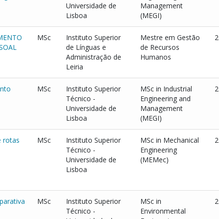
Universidade de
Management
Lisboa
(MEGI)
UMENTO
MSc
Instituto Superior
Mestre em Gestão
2
SSOAL
de Línguas e
de Recursos
Administração de
Humanos
Leiria
ento
MSc
Instituto Superior
MSc in Industrial
2
Técnico -
Engineering and
Universidade de
Management
Lisboa
(MEGI)
 rotas
MSc
Instituto Superior
MSc in Mechanical
2
Técnico -
Engineering
Universidade de
(MEMec)
Lisboa
mparativa
MSc
Instituto Superior
MSc in
2
Técnico -
Environmental