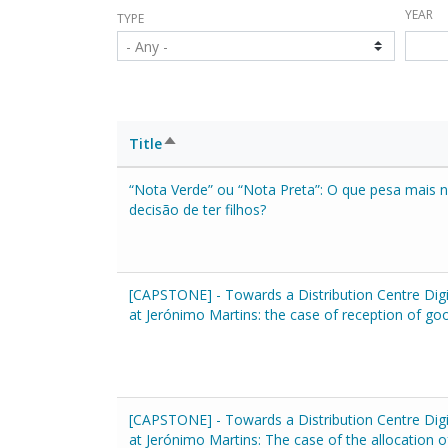
YEAR
TYPE
- Any -
Sort
Title
descending
“Nota Verde” ou “Nota Preta”: O que pesa mais 
decisão de ter filhos?
[CAPSTONE] - Towards a Distribution Centre Digi
at Jerónimo Martins: the case of reception of go
[CAPSTONE] - Towards a Distribution Centre Digi
at Jerónimo Martins: The case of the allocation 