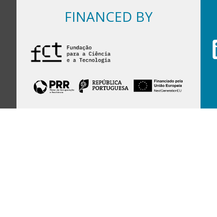
FINANCED BY
Financed by Portuguese funds through the
FCT - Foundation for Science and Technology,
I.P.,
under projects
UID/97/2025 (CEGIST)
,
UID/PRR/00097/2025
, and
UID/PRR2/00097/2025
.
HOST INSTITUTION